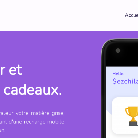
Accue
r et
e cadeaux.
aleur votre matière grise,
lant d'une recharge mobile
on.