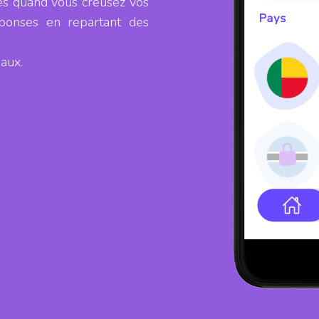
res quand vous creusez vos
éponses en repartant des
eaux.