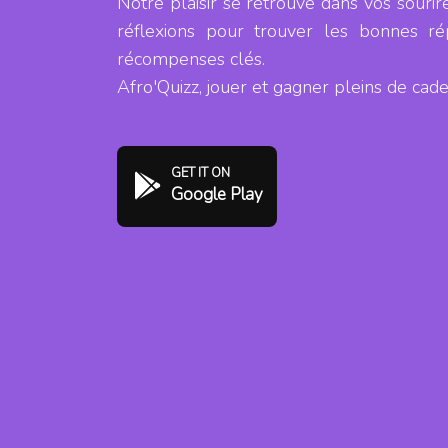
Notre plaisir se retrouve dans vos souri
réflexions pour trouver les bonnes r
récompenses clés.
Afro'Quizz, jouer et gagner pleins de cad
GET IT ON
Google Play