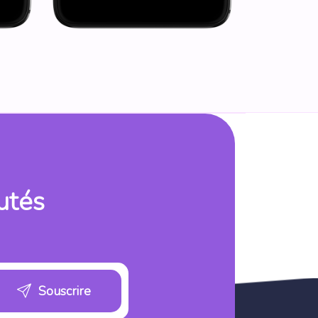
utés
Souscrire